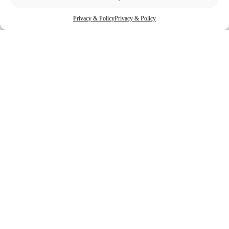
Privacy & Policy
Privacy & Policy
Contatti
Email:
info@affitto-mobili.it
P.IVA:
01563530110
Sede legale:
via XX settembre 18, La Spezia
Link utili