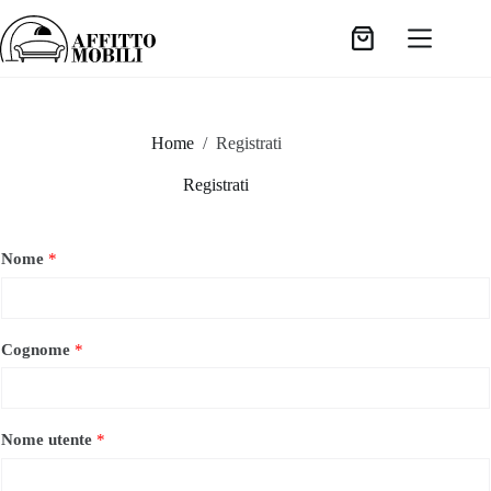
Salta
al
Carrello
contenuto
Home
/
Registrati
Registrati
Nome
*
Cognome
*
Nome utente
*