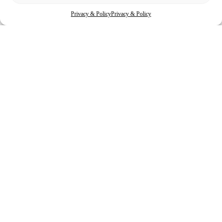
Privacy & Policy
Privacy & Policy
Contatti
Email:
info@affitto-mobili.it
P.IVA:
01563530110
Sede legale:
via XX settembre 18, La Spezia
Link utili