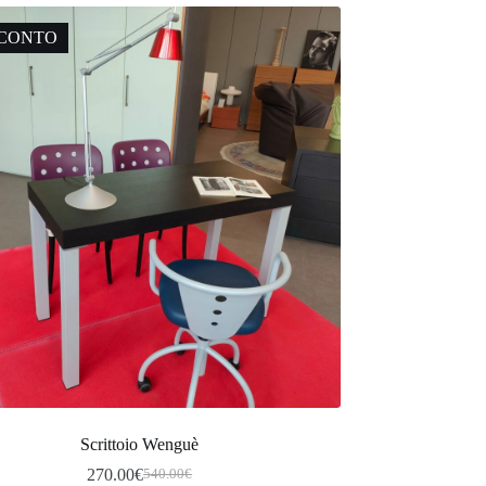
SCONTO
Scrittoio Wenguè
270.00
€
540.00
€
Il
Il