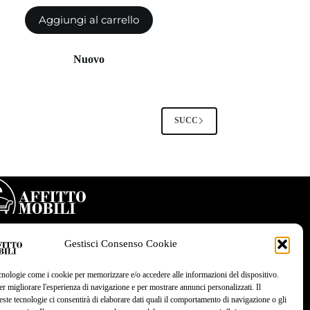
prezzo
prezzo
Aggiungi al carrello
originale
attuale
era:
è:
540.00€.
270.00€.
Nuovo
SUCC
Gestisci Consenso Cookie
cnologie come i cookie per memorizzare e/o accedere alle informazioni del dispositivo.
r migliorare l'esperienza di navigazione e per mostrare annunci personalizzati. Il
ste tecnologie ci consentirà di elaborare dati quali il comportamento di navigazione o gli