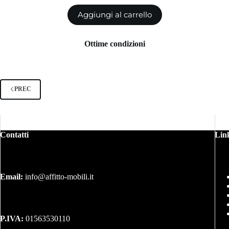
Aggiungi al carrello
Ottime condizioni
PREC
Contatti
Link
Email:
info@affitto-mobili.it
P.IVA:
01563530110