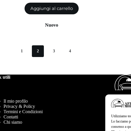
prezzo
prezzo
Aggiungi al carrello
originale
attuale
era:
è:
540.00€.
270.00€.
Nuovo
1
2
3
4
 utili
Il mio profilo
Privacy & Policy
Termini e Condizioni
Utilizziamo te
Contatti
Lo facciamo pe
Chi siamo
consenso a que