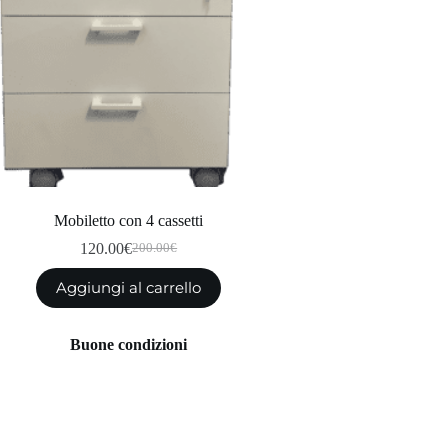
Mobiletto con 4 cassetti
120.00
€
200.00
€
Il
Il
prezzo
prezzo
Aggiungi al carrello
originale
attuale
era:
è:
200.00€.
120.00€.
Buone condizioni